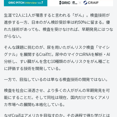
生涯で2人に1人が罹患すると言われる「がん」。検査技術が
進歩する一方、日本のがん検診受診率は約50%に留まる。優
れた技術があっても、検査を受けなければ、早期発見にはつな
がらない。
そんな課題に挑むのが、尿を用いたがんリスク検査「マイシ
グナル」を展開するCraifだ。尿中のマイクロRNAを解析・AI
分析し、すい臓がんを含む10種類のがんリスクをがん種ごと
に評価する技術を開発している。
一方で、目指しているのは単なる検査技術の開発ではない。
検査を社会に浸透させ、より多くの人ががんの早期発見を可
能にすることだ。そして同社は現在、国内だけでなくアメリ
カ市場への展開も本格化している。
なぜCraifはアメリカを目指すのか。その過程で得た学びとは