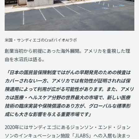
米国・サンディエゴのCraifバイオAIラボ
創業当初から前提にあった海外展開。アメリカを重視した理
由を水沼氏は語る。
「日本の国民皆保険制度ではがんの早期発見のための検査は
カバーされない一方、アメリカでは有効性が証明されれば保
険適用によって利用が広がる可能性があります。また、アメリ
カは医療・ヘルスケア分野の世界最大の市場で、新しい医療
技術の臨床実装や保険償還のあり方が、グローバルな標準形
成にも大きな影響を与える重要市場です」
2020年にはサンディエゴにあるジョンソン・エンド・ジョン
ソンのインキュベーション施設「JLABS」への入居も決まっ