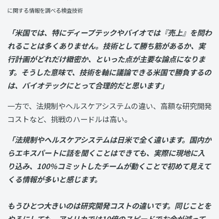
に関する情報を調べる検査技術
「米国では、特にディープテックやバイオでは『売上』を問わ
れることは多くありません。技術として勝ち筋があるか、実
行計画がどれだけ緻密か、といった点が主要な論点になりま
す。そうした意味で、技術を軸に議論できる米国で勝負するの
は、バイオテックにとって合理的だと思います」
一方で、法規制やヘルスケアシステムの違い、高額な研究開発
コストなど、挑戦のハードルは高い。
「法規制やヘルスケアシステムは日米で全く違います。国内か
らエキスパートに話を聞くことはできても、実際に現地に入
り込み、100%コミットしたチームが動くことで初めて見えて
くる情報が多いと感じます。
もうひとつ大きいのは研究開発コストの違いです。同じことを
やるにしても、アメリカでは10倍のスピードでお金が減って