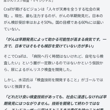
尿がんリスク検査「マイシグナル」
Craifが掲げるビジョンは「人々が天寿を全うする社会の実
現」。現在、最も注力するのが、がんの早期発見だ。日本の
がん検診受診率はおよそ50%。国の目標である60%には届い
ていない。
「がんは早期発見によって助かる可能性が高まる病気です。一
方で、日本ではそもそも検診を受けていない方が多い」
そこでCraifは、「病院へ行く時間はないけれど、自宅なら検
査したい」という層が一定数いるのではないかという仮説か
ら、尿によるがんリスク検査を開発した。
しかし、水沼氏は「検査技術を開発すること」がゴールでは
ないと強調する。
「どれだけ良い検査技術があっても、社会に浸透しなければ早
期発見にはつながりません。技術を開発して終わりではな
く、エンドユーザーに届けるところまで責任を持つことが重