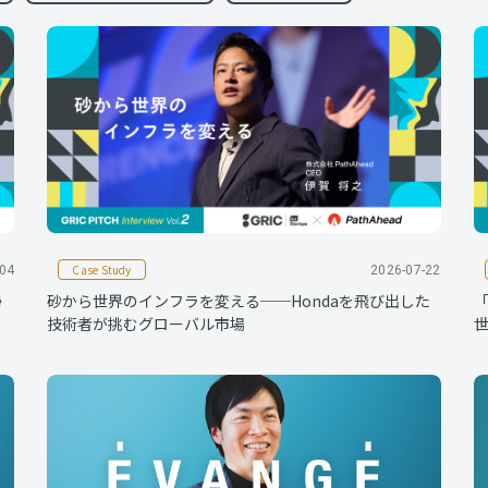
Case Study
-04
2026-07-22
帰
砂から世界のインフラを変える──Hondaを飛び出した
「
技術者が挑むグローバル市場