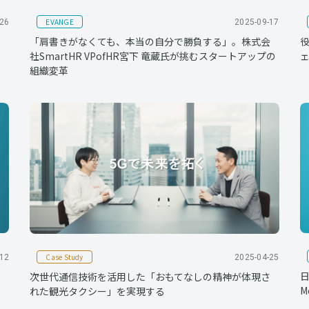
EVANGE
-26
2025-09-17
り
「肩書きがなくても、本当の自分で勝負する」。株式会
社SmartHR VPofHR宮下 竜蔵氏が挑むスタートアップの
ェ
組織変革
Case Study
-12
2025-04-25
日
次世代通信技術を活用した「おもてなしの精神が体現さ
M
れた観光タクシー」を実現する