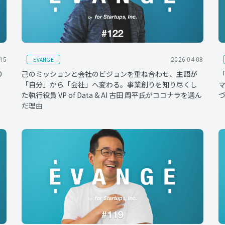
EVANGE
-15
2026-04-08
O
己のミッションと会社のビジョンを重ね合わせ、主語が
「自分」から「会社」へ変わる。事業創りを知り尽くし
マ
た執行役員 VP of Data & AI 古田 周平氏がココナラを選ん
づ
だ理由