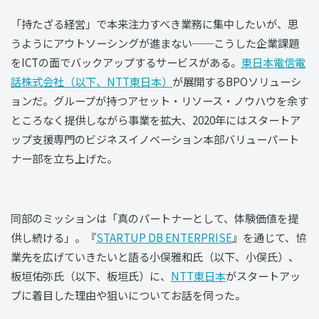
「持たざる経営」で本来注力すべき業務に集中したいが、思
うようにアウトソーシングが進まない──こうした企業課題
をICTの面でバックアップするサービスがある。
東日本電信電
話株式会社（以下、NTT東日本）
が展開するBPOソリューシ
ョンだ。グループが持つアセット・リソース・ノウハウを余す
ところなく提供しながら事業を拡大、2020年にはスタートア
ップ支援専門のビジネスイノベーション本部バリューパート
ナー部を立ち上げた。
同部のミッションは「真のパートナーとして、体験価値を提
供し続ける」。『
STARTUP DB ENTERPRISE
』を通じて、協
業先を広げていきたいと語る小俣雅和氏（以下、小俣氏）、
板垣佑弥氏（以下、板垣氏）に、
NTT東日本
がスタートアッ
プに着目した理由や狙いについてお話を伺った。