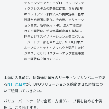
テムエンジニアとしてグローバルロジステ
ィクスシステムの開発に従事。うち約1年
はクライアント米国法人の要件定義・基本
設計ため米国に滞在。その後、ソリューシ
ョン営業、新卒採用・HR、法人市場にお
ける企画戦略、新規事業創出等を経験し、
昨年ビジネスイノベーション本部にバリュ
ーパートナー部を立ち上げ、NTT東日本グ
ループのアセット・ノウハウを活用したビ
ジネス、とりわけスタートアップ支援事業
の企画戦略を担っている。
本題に入る前に、情報通信業界のリーディングカンパニーであ
る
NTT東日本
が、BPOソリューションを始動させた経緯につ
いて紐解いておきたい。
バリューパートナー部で企画・支援グループ長を務める小俣
氏は、こう説明する。