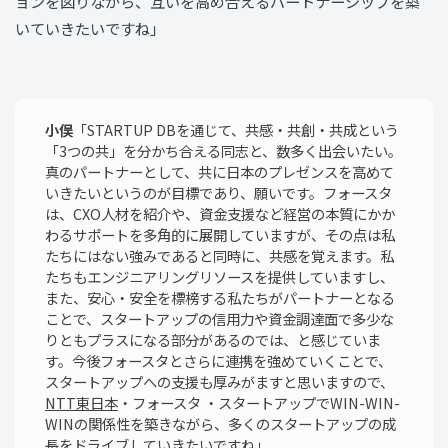
ョンを図りながら、互いを高め合えるパートナーシップを築
いていきたいですね」
小俣
「STARTUP DBを通じて、共感・共創・共成という
「3つの共」を分かち合える同志と、数多く出会いたい。
真のパートナーとして、共に日本のプレゼンスを高めて
いきたいというのが目標であり、願いです。フォースタ
は、CXO人材を紹介や、資金支援など経営の本質にかか
わるサポートを多角的に展開していますが、その点は私
たちにはない強みであると同時に、共感を覚えます。私
たちもエンジニアリングリソースを提供していますし、
また、安心・安全を標榜する私たちがパートナーとなる
ことで、スタートアップの信用力や資金調達面で多少な
りともプラスになる部分があるのでは、と感じていま
す。今後フォースタとさらに連携を強めていくことで、
スタートアップへの支援も厚みがますと思いますので、
NTT東日本
・フォースタ ・スタートアップでWIN-WIN-
WINの関係性を築きながら、多くのスタートアップの成
長をドライブしていきたいですね」