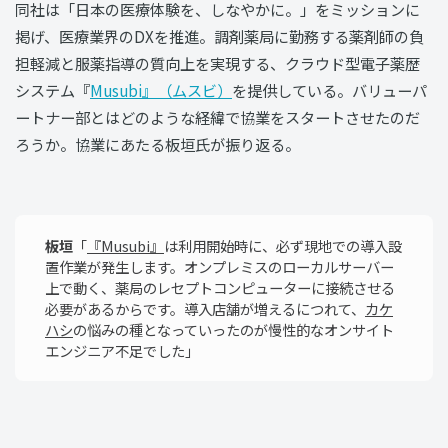
同社は「日本の医療体験を、しなやかに。」をミッションに
掲げ、医療業界のDXを推進。調剤薬局に勤務する薬剤師の負
担軽減と服薬指導の質向上を実現する、クラウド型電子薬歴
システム『
Musubi』（ムスビ）
を提供している。バリューパ
ートナー部とはどのような経緯で協業をスタートさせたのだ
ろうか。協業にあたる板垣氏が振り返る。
板垣
「
『Musubi』
は利用開始時に、必ず現地での導入設
置作業が発生します。オンプレミスのローカルサーバー
上で動く、薬局のレセプトコンピューターに接続させる
必要があるからです。導入店舗が増えるにつれて、
カケ
ハシ
の悩みの種となっていったのが慢性的なオンサイト
エンジニア不足でした」