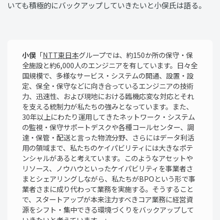
いても積極的にバックアップしていきたいと小俣氏は語る。
小俣
「
NTT東日本
グループでは、約150か所の保守・保
全施設と約6,000人のエンジニアを有しています。日々全
国規模で、多様なサービス・システムの開通、設置・設
定、保全・保守などに向き合っているエンジニアの技術
力、迅速性、および現地における臨機応変な対応とそれ
を支える統制力が私たちの強みとなっています。また、
30年以上にわたり運用してきたネットワーク・システム
の監視・保守サポートデスクや各種コールセンター、調
達・保管・配送と言った物流分野、さらにはデータ利活
用の領域まで、私たちのケイパビリティには大きなポテ
ンシャルがあると考えています。このようなアセットや
リソース、ノウハウといったケイパビリティを事業者さ
まとシェアリングしながら、私たちがBPOという形で事
業者さまに成り代わって業務を実施する。そうすること
で、スタートアップが本来注力すべきコア業務に経営資
源をシフト・集中できる環境づくりをバックアップして
いきたいと考えています。」