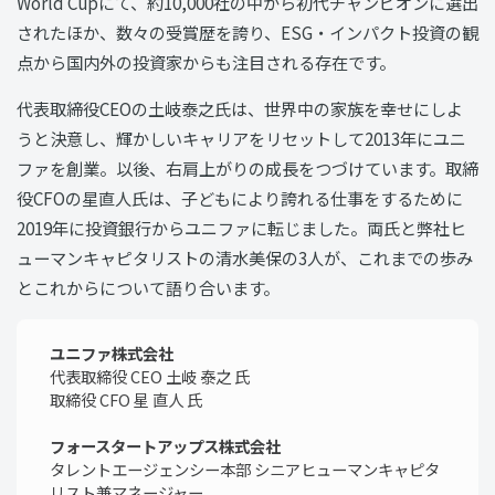
World Cupにて、約10,000社の中から初代チャンピオンに選出
されたほか、数々の受賞歴を誇り、ESG・インパクト投資の観
点から国内外の投資家からも注目される存在です。
代表取締役CEOの土岐泰之氏は、世界中の家族を幸せにしよ
うと決意し、輝かしいキャリアをリセットして2013年にユニ
ファを創業。以後、右肩上がりの成長をつづけています。取締
役CFOの星直人氏は、子どもにより誇れる仕事をするために
2019年に投資銀行からユニファに転じました。両氏と弊社ヒ
ューマンキャピタリストの清水美保の3人が、これまでの歩み
とこれからについて語り合います。
ユニファ株式会社
代表取締役 CEO 土岐 泰之 氏
取締役 CFO 星 直人 氏
フォースタートアップス株式会社
タレントエージェンシー本部 シニアヒューマンキャピタ
リスト兼マネージャー