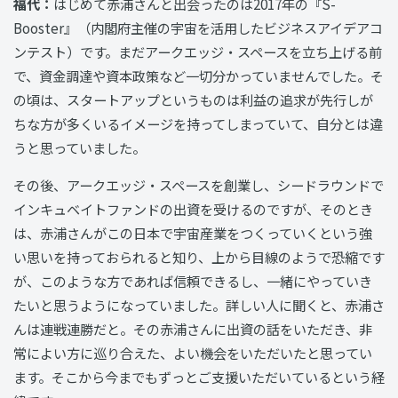
福代：
はじめて赤浦さんと出会ったのは2017年の『S-
Booster』（内閣府主催の宇宙を活用したビジネスアイデアコ
ンテスト）です。まだアークエッジ・スペースを立ち上げる前
で、資金調達や資本政策など一切分かっていませんでした。そ
の頃は、スタートアップというものは利益の追求が先行しが
ちな方が多くいるイメージを持ってしまっていて、自分とは違
うと思っていました。
その後、アークエッジ・スペースを創業し、シードラウンドで
インキュベイトファンドの出資を受けるのですが、そのとき
は、赤浦さんがこの日本で宇宙産業をつくっていくという強
い思いを持っておられると知り、上から目線のようで恐縮です
が、このような方であれば信頼できるし、一緒にやっていき
たいと思うようになっていました。詳しい人に聞くと、赤浦さ
んは連戦連勝だと。その赤浦さんに出資の話をいただき、非
常によい方に巡り合えた、よい機会をいただいたと思ってい
ます。そこから今までもずっとご支援いただいているという経