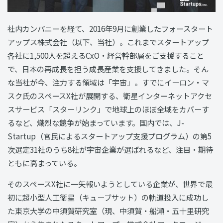
社内カンパニーを経て、2016年9月に創業したフォースタート
アップス株式会社（以下、当社）。これまでスタートアップ
各社に1,500人を超えるCxO・経営幹部層をご支援すること
で、日本の再成長を担う成長産業を支援してきました。そん
な当社が今、注力する領域は「宇宙」。すでにイーロン・マ
スク氏のスペースX社が展開する、衛星インターネットアクセ
スサービス「スターリンク」で地球上のほぼ全域をカバーす
るなど、熾烈な競争が始まっています。国内では、J-
Startup（官民によるスタートアップ支援プログラム）の第5
次選定31社のうち8社が宇宙企業が選ばれるなど、注目・期待
ともに高まっている。
そのスペースX社に一矢報いようとしている企業が、世界で最
初に超小型人工衛星（キューブサット）の軌道投入に成功し
た東京大学の中須賀研究室（現、中須賀・船瀬・五十里研究