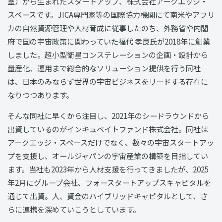
室）から生まれたスタートアップ、株式会社アークエッジ・
スペースです。JICA専門家等の国際協力機関にて南米やアフリ
カの自然資源管理や人材育成に従事したのち、外務省や内閣
府で国の宇宙政策に関わっていた福代 孝良氏が2018年に創業
しました。超小型衛星コンステレーションの企画・設計から
量産化、運用まで総合的なソリューション提供を行う同社
は、日本のみならず世界の宇宙ビジネスをリードする存在に
なりつつあります。
そんな同社に早くから注目し、2021年のシードラウンドから
出資しているのがインキュベイトファンド株式会社。同社は
アークエッジ・スペースだけでなく、数々の宇宙スタートアッ
プを支援し、オールジャパンの宇宙産業の構築を目指してい
ます。当社も2023年から人材支援を行ってきましたが、2025
年2月にグループ会社、フォースタートアップスキャピタルを
通じて出資。人、資金のハイブリッドキャピタルとして、さ
らに連携を深めていこうとしています。