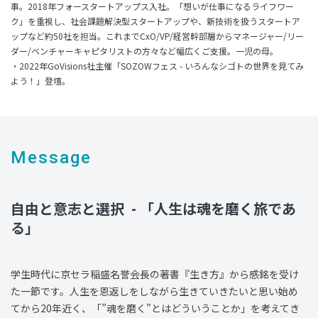
事。2018年フォースタートアップス入社。「想いが仕事になるライフワー
ク」を重視し、社会課題解決型スタートアップや、新技術を扱うスタートア
ップなど約50社を担当。これまでCxO/VP/経営幹部層からマネージャー/リー
ダー/ベンチャーキャピタリストの方々など幅広くご支援。一児の母。
・2022年GoVisions社主催「SOZOWフェス - いろんなシゴトの世界を見てみ
よう！」登壇。
Message
自由と意志と選択 - 「人生は魂を磨く旅であ
る」
学生時代に京セラ稲盛名誉会長の著書『生き方』から感銘を受け
た一節です。人生を恩返しをしながら生きていきたいと思い始め
てから20年近く、「”魂を磨く”とはどういうことか」を考えてき