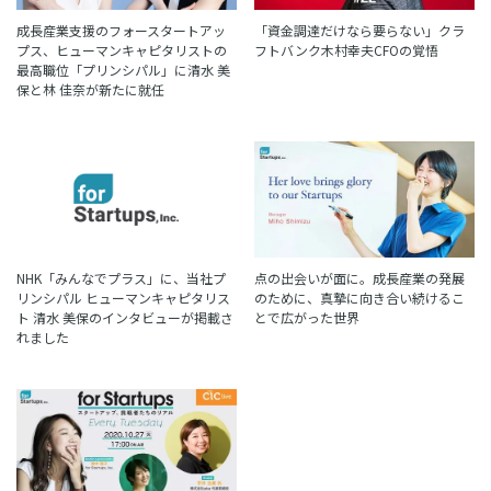
「資金調達だけなら要らない」クラ
成長産業支援のフォースタートアッ
フトバンク木村幸夫CFOの覚悟
プス、ヒューマンキャピタリストの
最高職位「プリンシパル」に清水 美
保と林 佳奈が新たに就任
NHK「みんなでプラス」に、当社プ
点の出会いが面に。成長産業の発展
リンシパル ヒューマンキャピタリス
のために、真摯に向き合い続けるこ
ト 清水 美保のインタビューが掲載さ
とで広がった世界
れました