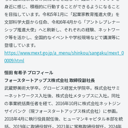
身近に感じ、積極的に行動することができるようになること
を目指しています。令和5年1月に「起業家教育推進大使」を
文部科学大臣から任命、令和6年4月から「アントレプレナー
シップ推進大使」へと刷新し、それぞれの経験、ネットワー
ク等を活かし、全国的なイベントや学校現場などで講演等に
登壇しています。
https://www.mext.go.jp/a_menu/shinkou/sangaku/mext_0
0009.html
恒田 有希子 プロフィール
フォースタートアップス株式会社 取締役副社長
武蔵野美術大学卒。グロービス経営大学院卒。株式会社サミ
ーネットワークス入社後、株式会社メタップスに入社。同社
の事業統括責任者を経て、2016年10月に株式会社ネットジン
ザイバンク（現フォースタートアップス株式会社）に参画。
2018年4月に執行役員就任後、ヒューマンキャピタル本部を統
括。2019年に取締役就任。2021年に常務取締役就任。2024年