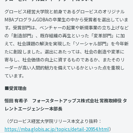
グロービス経営大学院と前身であるグロービスのオリジナル
MBAプログラムGDBAの卒業生の中から受賞者を選出していま
す。受賞部門は、ベンチャーの起業や新規事業の立ち上げなど
の「創造部門」、既存組織の再生といった「変革部門」に加
えて、社会課題の解決を実現した「ソーシャル部門」を今年新
たに創設しました。選出にあたっては、社会の創造や変革に
寄与し、社会価値の向上に資するものであるか、またそのリ
ーダーが高い人間的魅力を備えているかといった点を重視し
ています。
■受賞理由
恒田 有希子 フォースタートアッブス株式会社 常務取締役 タ
レントエージェンシー本部長
（グロービス経営大学院リリース本文より抜粋：
https://mba.globis.ac.jp/topics/detail-20954.html
）