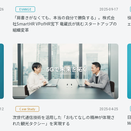
EVANGE
-26
2025-09-17
り
「肩書きがなくても、本当の自分で勝負する」。株式会
社SmartHR VPofHR宮下 竜蔵氏が挑むスタートアップの
ェ
組織変革
Case Study
-12
2025-04-25
日
次世代通信技術を活用した「おもてなしの精神が体現さ
M
れた観光タクシー」を実現する