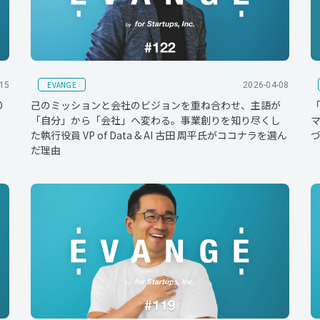
EVANGE
-15
2026-04-08
O
己のミッションと会社のビジョンを重ね合わせ、主語が
「自分」から「会社」へ変わる。事業創りを知り尽くし
マ
た執行役員 VP of Data & AI 古田 周平氏がココナラを選ん
づ
だ理由