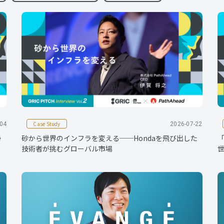
Case Study
-04
2026-07-22
帰
砂から世界のインフラを変える──Hondaを飛び出した
「
技術者が挑むグローバル市場