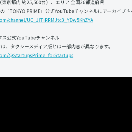
台（東京都内 約25,500台）、エリア 全国36都道府県
「TOKYO PRIME」公式YouTubeチャンネルにアーカイブ
com/channel/UC_JITiRRMJtc3_YDw5KhZYA
ス公式YouTubeチャンネル
テンツは、タクシーメディア版とは一部内容が異なります。
com/@StartupsPrime_forStartups