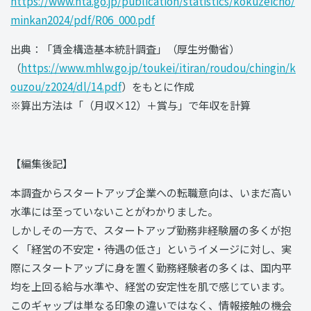
https://www.nta.go.jp/publication/statistics/kokuzeicho/
minkan2024/pdf/R06_000.pdf
出典：「賃金構造基本統計調査」（厚生労働省）
（
https://www.mhlw.go.jp/toukei/itiran/roudou/chingin/k
ouzou/z2024/dl/14.pdf
）をもとに作成
※算出方法は「（月収×12）＋賞与」で年収を計算
【編集後記】
本調査からスタートアップ企業への転職意向は、いまだ高い
水準には至っていないことがわかりました。
しかしその一方で、スタートアップ勤務非経験層の多くが抱
く「経営の不安定・待遇の低さ」というイメージに対し、実
際にスタートアップに身を置く勤務経験者の多くは、国内平
均を上回る給与水準や、経営の安定性を肌で感じています。
このギャップは単なる印象の違いではなく、情報接触の機会