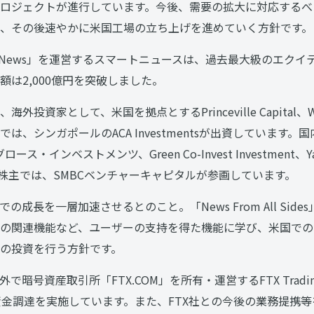
ロジェクトが進行しています。今後、需要の拡大に対応するべ
、その後速やかに米国工場の立ち上げを進めていく方針です。
tNews」を運営するスマートニュースは、過去最大級のエクイ
は2,000億円を突破しました。
資家として、米国を拠点とするPrinceville Capital、Wood
は、シンガポールのACA Investmentsが出資しています
・インベストメンツ、Green Co-Invest Investment、Yamau
既存株主では、SMBCベンチャーキャピタルが参画しています。
成長を一層加速させるとのこと。「News From All Sid
の関連機能など、ユーザーの支持を得た機能に学び、米国での
の投資を行う方針です。
暗号資産取引所「FTX.COM」を所有・運営するFTX Trading
）の資金調達を実施しています。また、FTX社との今後の業務提携