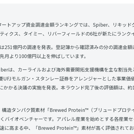
スタートアップ資金調達金額ランキングでは、Spiber、リキッ
ティクス、タイミー、リバーフィールドの6社が新たにランク
は251億円の調達を発表。登記簿から確認済みの分の調達金額
先月より100億円以上を伸ばしています。
piberは、カーライルおよび海外需要開拓支援機構を主な割当
三菱UFJモルガン・スタンレー証券をアレンジャーとした事業価値
達にかかる決議の実施を発表。本ラウンド完了後の評価額は、約1,
設立。構造タンパク質素材「Brewed Protein™（ブリュードプ
くバイオベンチャーです。アパレル産業を始めとする各産業セ
に高まる中、「Brewed Protein™」素材が高く評価され