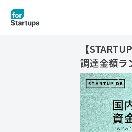
【START
調達金額ラン