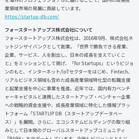
業領域市場の発展に貢献しています。
https://startup-db.com/
フォースタートアップス株式会社について
フォースタートアップス株式会社は、2016年9⽉、株式会社ネ
ットジンザイバンクとして創業。「世界で勝負できる産業、
企業、サービス、⼈を創出し、⽇本の成⻑を⽀えていくこ
と」をミッションとして掲げ、「for Startups」というビジョ
ンのもと、インターネット/IoTセクターをはじめ、Fintech、
リアルビジネス領域も含めた成長産業領域特化型の転職⽀援
と起業⽀援を中⼼に事業を推進。近年では、国内有⼒ベンチ
ャーキャピタルと連携したスタートアップ・ベンチャー企業
への戦略的資⾦⽀援や、成長産業領域に特化した情報プラッ
トフォーム「STARTUP DB（スタートアップデータベー
ス）」を展開。さらに、エコシステムビルディングの取り組
みとして日本発のグローバルスタートアップコミュニティ
『BARK』をサポートしています。今後もビジョンとともに、