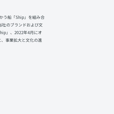
う船「Ship」を組み合
、当社のブランドおよび文
ip」、2022年4月にオ
p」へと、事業拡大と文化の進