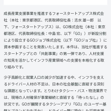
成長産業支援事業を推進するフォースタートアップス株式会
社（本社：東京都港区、代表取締役社長：志水 雄一郎 以
下、フォースタートアップス）は、GO株式会社（本社：東京
都港区、代表取締役社長：中島 宏、以下「GO」）が新設分割
により設立するGOジョブ株式会社（以下「GOジョブ社」）に
資本参画することを発表いたします。本件は、当社が推進する
スタートアップとの「共創事業」の第一弾であり、人材支援
の知見を活かしてインフラ産業領域への支援を本格化する取
り組みです。
少子高齢化と就業人口の減少が加速する中、インフラを支え
るドライバー人材の不足は、日本の社会基盤に直結する深刻
な課題となっています。とりわけタクシー・バス・物流業界で
は、現場の人材確保が事業継続と直結する「待ったなし」の
状況です。GOが展開するタクシーアプリ『GO』のユーザー基
盤とブランド力を活かし、ドライバー職に特化した採用支援