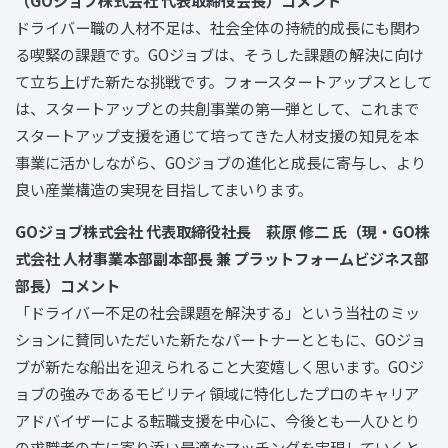
ドライバー職の人材不足は、社会全体の持続的成長にも関わ
る喫緊の課題です。GOジョブは、そうした課題の解決に向け
て立ち上げた新たな挑戦です。フォースタートアップスとして
は、スタートアップとの共創事業の第一弾として、これまで
スタートアップ支援を通じて培ってきた人材支援の知見を本
事業に活かしながら、GOジョブの進化と成長に寄与し、より
良い産業構造の実現を目指してまいります。
GOジョブ株式会社 代表取締役社長 萩原 修二 氏（現・GO株
式会社 人材事業本部副本部長 兼 プラットフォームビジネス部
部長）コメント
「ドライバー不足の社会課題を解決する」という当社のミッ
ションに賛同いただいた新たなパートナーとともに、GOジョ
ブが新たな船出を迎えられること大変嬉しく思います。GOジ
ョブの強みであるモビリティ領域に特化したプロのキャリア
アドバイザーによる転職支援を中心に、今後とも一人ひとり
の求職者の方に寄り添い最適なマッチングを実現していくと