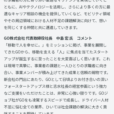
ともに、AIやテクノロジーを活用し、さらにより多くの方に最
適なキャリア相談の機会を提供していくなど、モビリティ領域
やその周辺領域における人材不足の課題解決に向けて、想い
を同じくする仲間と共に邁進していきます。
GO株式会社 代表取締役社長 中島 宏 氏 コメント
「移動で人を幸せに。」をミッションに掲げ、事業を展開し
てきたGOから、移動を支える「人」に焦点を当てたスタート
アップが誕生するに至ったことを大変喜ばしく思います。これ
は現場で真摯に、事業者の課題と一人ひとりの求職者に向き
合い、事業メンバーが積み上げてきた成果と信頼の賜物です。
新会社の門出にあたり、GOとして日頃よりお付き合いの深い
フォースタートアップス様と志水社長の経営参画という強力
なご支援をいただけたことは、非常に心強い限りです。GOジ
ョブ社がGOをも凌駕するスピードで成長し、ドライバー人材
不足に悩む全ての業界、ひいては社会課題の解決に大きく貢
献することを期待しています。