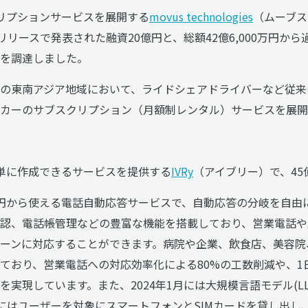
リプションサービスを展開する
movus technologies
（ムーブス
レスリリースで発表された融資20億円と、総額42億6,000万円か
を調達しました。
の東南アジア地域において、ライドシェアドライバーなど従来
カーのサブスクリプション（月額制レンタル）サービスを展開
単に作成できるサービスを提供する
IVRy
（アイブリー）で、4
00円から使える電話自動応答サービスで、自動応答の分岐を自
認、電話帳管理などの豊富な機能を搭載しており、営業電話や
ーンに対応することができます。病院や企業、飲食店、美容院
ており、営業電話への対応効率化による80%の工数削減や、1
実現しています。また、2024年1月には大規模言語モデル(LL
月にはユーザーを対象にスマートフォンとSIMカードを貸し出し