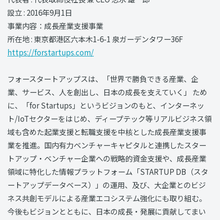
設立 : 2016年9月1日
事業内容：成長産業支援事業
所在地 : 東京都港区六本木1-6-1 泉ガーデンタワー36F
https://forstartups.com/
フォースタートアップスは、「世界で勝負できる産業、企
業、サービス、人を創出し、日本の成⻑を支えていく」 ため
に、「for Startups」というビジョンのもと、インターネッ
ト/IoTセクターをはじめ、ディープテック等リアルビジネス領
域も含めた起業支援と転職支援を中核とした成長産業支援事
業を推進。国内有⼒ベンチャーキャピタルと連携したスター
トアップ・ベンチャー企業への戦略的資⾦⽀援や、成長産業
領域に特化した情報プラットフォーム「STARTUP DB（スタ
ートアップデータベース）」の運用、及び、大企業とのビジ
ネス共創モデルによる産業エコシステム強化にも取り組む。
今後もビジョンとともに、日本の成長・発展に貢献してまい