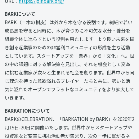
URL：
https://joinbark.org/
BARKについて
BARK（＝木の樹皮）は外から木を守る役割です。繊細で若い
成長層を守ると同時に、木が育つのに不可欠な水分・養分を
組織全体に巡らすという役割も果たします。より良い未来を描
き創る起業家のための非営利コミュニティの形成を主な活動
としています。スタートアップを「業界」から「文化」へ。世
の中の課題に対する解決策を⾒出し、それを機会として変⾰
に挑む起業家が次々と⽣まれる社会を創ります。世界中から同
じ理念を持った意欲溢れるプレイヤーたちと共に、勢いと活
気に溢れたオープンでフラットなコミュ⼆ティをより拡⼤して
いきます。
BARKATIONについて
BARKのCELEBRATION、「BARKATION by BARK」を2020年2
月19日-20日に開催いたします。世界中からスタートアップや
投資家など変革に挑む活動者が集まり、次の一歩に繋がるネ