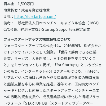
資本金：1,500万円
事業概要：成長産業支援事業
URL：
https://forstartups.com/
備考：一般社団法人日本ベンチャーキャピタル協会（JVCA）
CVC会員、経済産業省J-Startup Supporters選定企業
フォースタートアップス株式会社について
フォースタートアップス株式会社は、2016年9⽉、株式会社ネ
ットジンザイバンクとして創業。「世界で勝負できる産業、
企業、サービス、⼈を創出し、⽇本の成⻑を⽀えていくこ
と」をミッションとして掲げ、「for Startups」というビジョ
ンのもと、インターネット/IoTセクターをはじめ、Fintech、
リアルビジネス領域も含めた成長産業領域特化型の転職⽀援
と起業⽀援を中⼼に事業を推進。近年では、国内有⼒ベンチ
ャーキャピタルと連携したスタートアップ・ベンチャー企業
への戦略的資⾦⽀援や、成長産業領域に特化した情報プラッ
トフォーム「STARTUP DB（スタートアップデータベー