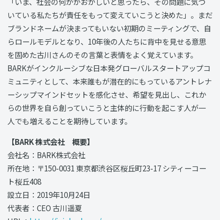
「いま、社会の何かがおかしいと思ったら、その問題に気づ
いている私たちが責任をもって変えていこうと決めた」。まだ
ブランドネームが決まってもいない初期のミーティングで、自
らロールモデルとなり、10年後の人たちに背中を見せる意思
を固めた古川さんのその言葉と表情をよく覚えています。
BARKがインクルーシブな日本発グローバルスタートアップコ
ミュニティとして、本来誰もが潜在的にもっているアントレナ
ーシップマインドセットを感化させ、希望を見出し、これか
らの世界を自ら創っていこうと主体的に行動を起こす人が一
人でも増えることを期待しています。
【BARK 株式会社 概要】
会社名：BARK株式会社
所在地：〒150-0031 東京都渋⾕区桜丘町23-17 シティーコー
ト桜丘408
設立日：2019年10月24日
代表者：CEO 古川遥夏