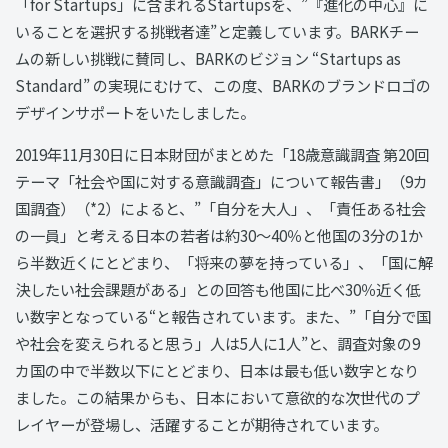
「for Startups」に含まれるStartupsを、”『進化の中心』に
いることを選択する挑戦者達”と定義しています。BARKチー
ムの新しい挑戦に賛同し、BARKのビジョン “Startups as
Standard” の実現にむけて、この度、BARKのブランドロゴの
デザインサポートをいたしました。
2019年11月30日に日本財団がまとめた「18歳意識調査 第20回
テーマ「社会や国に対する意識調査」について報告書」（9カ
国調査）（*2）によると、”「自分を大人」、「責任ある社会
の一員」と考える日本の若者は約30～40％と他国の3分の1か
ら半数近くにとどまり、「将来の夢を持っている」、「国に解
決したい社会課題がある」との回答も他国に比べ30％近く低
い数字となっている“と報告されています。また、”「自分で国
や社会を変えられると思う」人は5人に1人”と、調査対象の9
カ国の中で半数以下にとどまり、日本は最も低い数字となり
ました。この結果からも、日本において意欲的な次世代のプ
レイヤーが登場し、活躍することが期待されています。