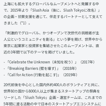
上海にも拡大するグローバルなムーブメントへと発展する中
で、2015年より「Slush Asia（後に、Slush Tokyoに改名）」
の企画・協賛支援を通じて、伴走するパートナーとして支えて
きました（*1）。
「刺激的でグローバル、かつオープンで次世代の挑戦者が主
人公というコミュニティを創る」という夢を掲げ、世界中から
東京に起業家と投資家を集結させたこのムーブメントは、直
近の3年間で以下のテーマを掲げていました。
- 「Celebrate the Unknown（未知を祝う）」（2017年）
- 「Breaking Barriers (壁を壊す) 」（2018年）
- 「Call for Action (行動を起こす)」（2019年）
20代前後を中心とした国内外約400人のボランティアと共に、
世界80カ国から8000人以上が集まるスタートアップの祭典を
リードした「Slush Tokyo」企画・運営チームは、これまでの
5年間に渡る活動の中で日本のスタートアップエコシステムに