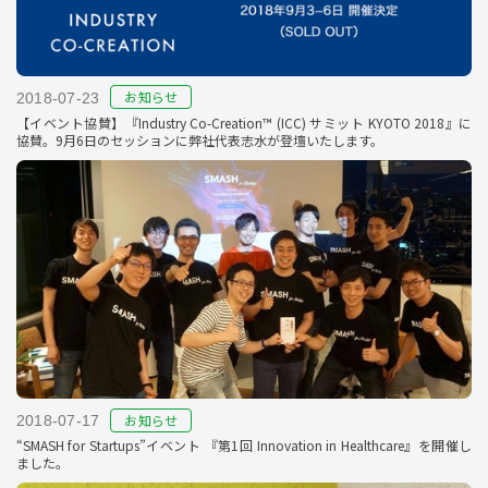
お知らせ
2018-07-23
【イベント協賛】『Industry Co-Creation™ (ICC) サミット KYOTO 2018』に
協賛。9月6日のセッションに弊社代表志水が登壇いたします。
お知らせ
2018-07-17
“SMASH for Startups”イベント 『第1回 Innovation in Healthcare』を開催し
ました。