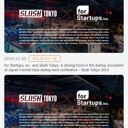
プレスリリース
2018-12-20
for Startups, inc. and Slush Tokyo: A driving force in the startup ecosystem
at Japan’s world-class startup-tech conference -- Slush Tokyo 2019