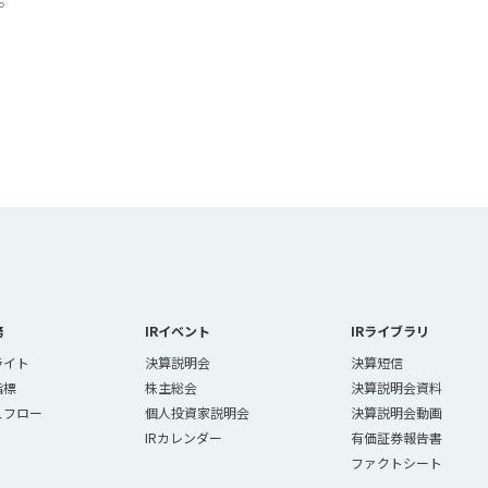
務
IRイベント
IRライブラリ
ライト
決算説明会
決算短信
指標
株主総会
決算説明会資料
ュフロー
個人投資家説明会
決算説明会動画
IRカレンダー
有価証券報告書
ファクトシート