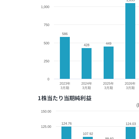
1,053
1,053
1,000
750
586
586
500
449
449
428
428
250
0
2023年
2024年
2025年
2026年
3月期
3月期
3月期
3月期
1株当たり当期純利益
(
150.00
124.76
124.76
124.03
124.03
125.00
107.92
107.92
99.60
99.60