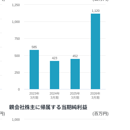
1,250
1,120
1,120
1,000
750
585
585
500
452
452
423
423
250
0
2023年
2024年
2025年
2026年
3月期
3月期
3月期
3月期
親会社株主に帰属する当期純利益
円)
(百万円)
1,000