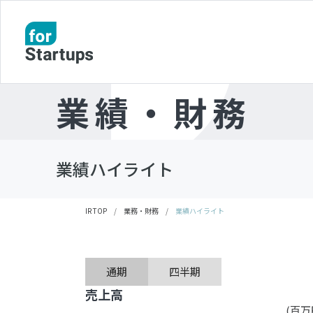
業績・財務
業績ハイライト
IR TOP
/
業務・財務
/
業績ハイライト
通期
四半期
売上高
(百万