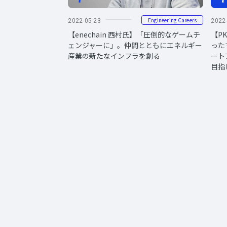
Engineering Careers
2022-05-23
2022
【enechain 西村氏】「圧倒的なゲームチ
【PK
ェンジャーに」。仲間とともにエネルギー
った
産業の新たなインフラを創る
ート
目指