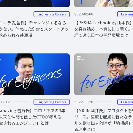
Engineering Careers
Enginee
2023-02-08
コナラ 勘舎氏】チャレンジするなら
【PKSHA Technology 山
かない。体感したSIerとスタートアッ
を突き詰め、本質に辿り着く。
求められる共通項
経て選ぶ日本の開発環境とは
Engineering Careers
Enginee
-12-12
2022-11-28
Amazing 𠮷野氏】コロナ下での3年
【MICIN 酒井氏】プロダクト
未来と仲間を信じたCTOが考える
リース。医療を起点に新たなラ
宝されるエンジニア」とは
ルを創り出すPdMが「納得感
る理由とは