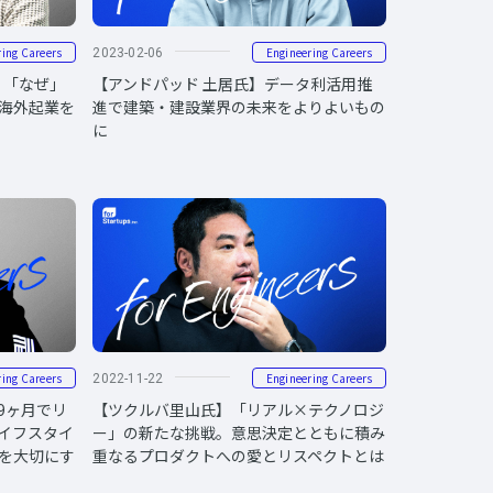
ring Careers
Engineering Careers
2023-02-06
本氏】「なぜ」
【アンドパッド 土居氏】データ利活用推
海外起業を
進で建築・建設業界の未来をよりよいもの
に
ring Careers
Engineering Careers
2022-11-22
を9ヶ月でリ
【ツクルバ里山氏】「リアル×テクノロジ
イフスタイ
ー」の新たな挑戦。意思決定とともに積み
」を大切にす
重なるプロダクトへの愛とリスペクトとは