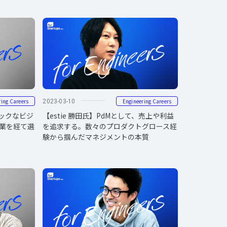
ring Careers
Engineering Careers
2023-03-10
タックなビジ
【estie 勝田氏】PdMとして、売上や利益
業を経て選
を追求する。数々のプロダクトグロース経
験から掴んだマネジメントの本質