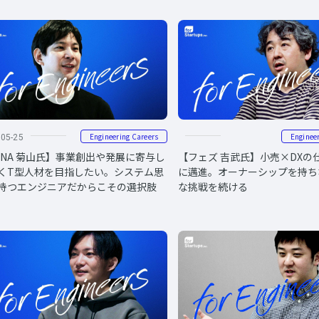
Engineering Careers
Enginee
-05-25
eNA 菊山氏】事業創出や発展に寄与し
【フェズ 吉武氏】小売×DXの
くT型人材を目指したい。システム思
に邁進。オーナーシップを持ち
持つエンジニアだからこその選択肢
な挑戦を続ける